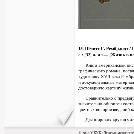
15. Шмитт Г.
Рембрандт / 
с.:
[32] л. ил.— (Жизнь в и
Книга американской писат
графического романа, посв
художнику XVII века Рембр
и доку­ментальные материал
достоверную картину жизни
Сравнительно с предыдущ
значительно обновлен соста
цветных воспроизведений к
Для широких кругов чита
© 2026 МКУК "Лужская межпоселен