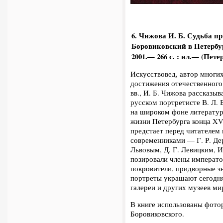
6. Чижова И. Б.
Судьба пр
Боровиковский в Петербур
2001.— 266 с. : ил.— (Пет
Искусствовед, автор многи
достижения отечественного
вв., И. Б. Чижова рассказыв
русском портретисте В. Л. 
на ши­роком фоне литерату
жизни Петербурга конца XV
предстает перед читателем
современниками — Г. Р. Де
Львовым, Д. Г. Левицким, 
позировали члены императо
покровители, придворные з
портреты украшают сегодня 
галереи и других музеев ми
В книге использованы фото
Боровиковского.