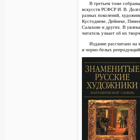
В третьем томе собраны п
искусств РСФСР И. В. Долг
разных поколе­ний, художни
Кустодиеве, Дейнеке, Пимен
Салахове и других. В увле­
читатель узнает об их творч
Издание рассчитано на мас
и черно-белых репродукций