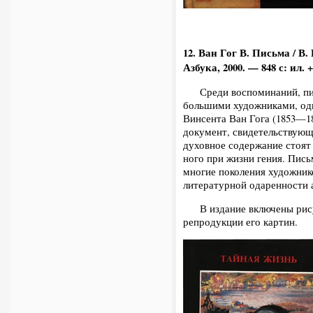
12. Ван Гог В. Письма / В
Азбука, 2000. — 848 с: ил. 
Среди воспоминаний, писе
большими художниками, одн
Винсента Ван Гога (1853—1
документ, свидетельствующи
духовное содержание стоят 
ного при жизни гения. Пись
многие поколения художнико
литературной одаренности 
В издание включены рисун
репродукции его картин.