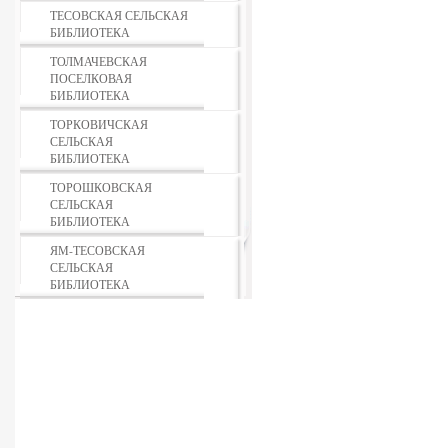
ТЕСОВСКАЯ СЕЛЬСКАЯ
БИБЛИОТЕКА
ТОЛМАЧЕВСКАЯ
ПОСЕЛКОВАЯ
БИБЛИОТЕКА
ТОРКОВИЧСКАЯ
СЕЛЬСКАЯ
БИБЛИОТЕКА
ТОРОШКОВСКАЯ
СЕЛЬСКАЯ
БИБЛИОТЕКА
ЯМ-ТЕСОВСКАЯ
СЕЛЬСКАЯ
БИБЛИОТЕКА